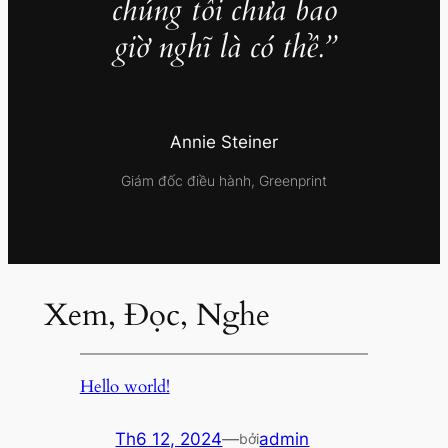
chúng tôi chưa bao
giờ nghĩ là có thể.”
Annie Steiner
Giám đốc điều hành, Greenprint
Xem, Đọc, Nghe
Hello world!
Th6 12, 2024
—
admin
bởi